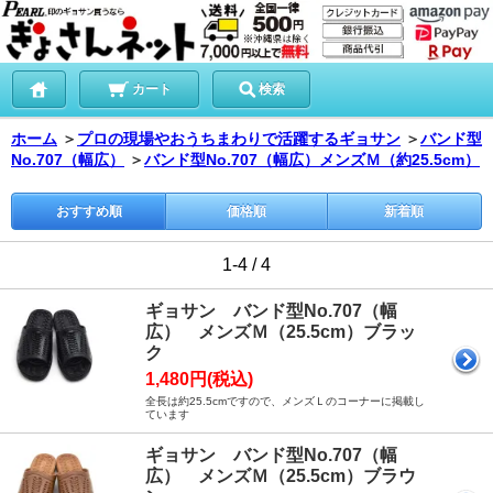
カート
検索
ホーム
＞
プロの現場やおうちまわりで活躍するギョサン
＞
バンド型
No.707（幅広）
＞
バンド型No.707（幅広）メンズＭ（約25.5cm）
おすすめ順
価格順
新着順
1-4 / 4
ギョサン バンド型No.707（幅
広） メンズＭ（25.5cm）ブラッ
ク
1,480円(税込)
全長は約25.5cmですので、メンズＬのコーナーに掲載し
ています
ギョサン バンド型No.707（幅
広） メンズＭ（25.5cm）ブラウ