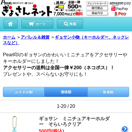
カート
検索
ホーム
＞
アパレル＆雑貨
＞
ギョサン小物（キーホルダー、ネックレ
スなど）
Pearl印のギョサンのかわいいミニチュアをアクセサリーや
キーホルダーにしました！
アクセサリーの送料は全国一律￥200（ネコポス）！
プレゼントや、スベらないお守りにも！
おすすめ順
価格順
新着順
1-20 / 20
ギョサン ミニチュアキーホルダ
ー そらいろクリア
500円(税込)