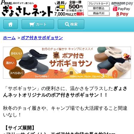
カート
検索
ホーム
＞
ボア付きサボギョサン
「サボギョサン」の便利さに、温かさをプラスした
ぎょさ
んネットオリジナルのボア付きサボギョサン！！
秋冬のチョイ履きや、キャンプ場でも大活躍すること間違
いなし！
【サイズ展開】