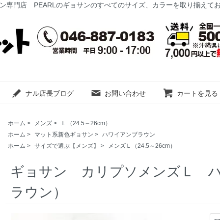
ン専門店 PEARLのギョサンのすべてのサイズ、カラーを取り揃えて
ナル店長ブログ
お問い合わせ
カートを見る
ホーム
>
メンズ
>
Ｌ（24.5～26cm）
ホーム
>
マット系新色ギョサン
>
ハワイアンブラウン
ホーム
>
サイズで選ぶ【メンズ】
>
メンズＬ（24.5～26cm）
ギョサン カリプソメンズＬ ハワ
ラウン）