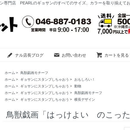
ン専門店 PEARLのギョサンのすべてのサイズ、カラーを取り揃えて
ナル店長ブログ
お問い合わせ
カートを見る
ホーム
>
鳥獣戯画モチーフ
ホーム
>
ギョサンにスタンプしちゃおう
>
おもしろい！
ホーム
>
ギョサンにスタンプしちゃおう
>
動物
ホーム
>
ギョサンにスタンプしちゃおう
>
鳥獣戯画モチーフ
ホーム
>
ギョサンにスタンプしちゃおう
>
横長デザイン
鳥獣戯画「はっけよい のこっ