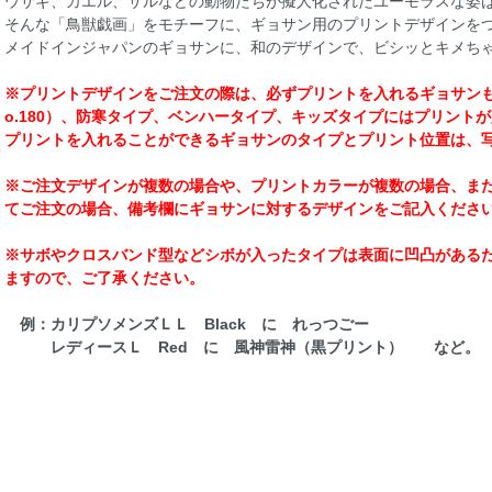
ウサギ、カエル、サルなどの動物たちが擬人化されたユーモラスな姿
そんな「鳥獣戯画」をモチーフに、ギョサン用のプリントデザインを
メイドインジャパンのギョサンに、和のデザインで、ビシッとキメち
※プリントデザインをご注文の際は、必ずプリントを入れるギョサン
o.180）、防寒タイプ、ベンハータイプ、キッズタイプにはプリント
プリントを入れることができるギョサンのタイプとプリント位置は、
※ご注文デザインが複数の場合や、プリントカラーが複数の場合、ま
てご注文の場合、備考欄にギョサンに対するデザインをご記入くださ
※サボやクロスバンド型などシボが入ったタイプは表面に凹凸がある
ますので、ご了承ください。
例：カリプソメンズＬＬ Black に れっつごー
レディースＬ Red に 風神雷神（黒プリント） など。