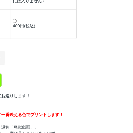
には入りません）
400円(税込)
てお送りします！
て一番映える色でプリントします！
、通称「鳥獣戯画」。