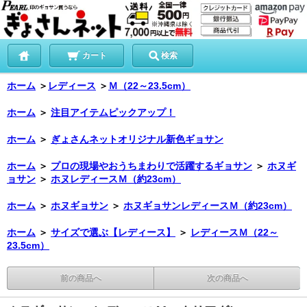
カート
検索
ホーム
＞
レディース
＞
Ｍ（22～23.5cm）
ホーム
＞
注目アイテムピックアップ！
ホーム
＞
ぎょさんネットオリジナル新色ギョサン
ホーム
＞
プロの現場やおうちまわりで活躍するギョサン
＞
ホヌギ
ョサン
＞
ホヌレディースＭ（約23cm）
ホーム
＞
ホヌギョサン
＞
ホヌギョサンレディースＭ（約23cm）
ホーム
＞
サイズで選ぶ【レディース】
＞
レディースＭ（22～
23.5cm）
前の商品へ
次の商品へ