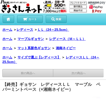
カート
検索
ホーム
＞
レディース
＞
ＬＬ（24～25.5cm）
ホーム
＞
マーブルギョサン
＞
レディース（Ｍ～ＬＬ）
ホーム
＞
マット系新色ギョサン
＞
湘南ネイビー
ホーム
＞
サイズで選ぶ【レディース】
＞
レディースＬＬ（24～
25.5cm）
前の商品へ
次の商品へ
【終売】ギョサン レディースＬＬ マーブル ペ
パーミントベース（×湘南ネイビー）