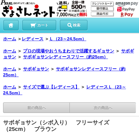
カート
検索
ホーム
＞
レディース
＞
Ｌ（23～24.5cm）
ホーム
＞
プロの現場やおうちまわりで活躍するギョサン
＞
サボギ
ョサン
＞
サボギョサンレディースフリー（約25cm）
ホーム
＞
サボギョサン
＞
サボギョサンレディースフリー（約
25cm）
ホーム
＞
サイズで選ぶ【レディース】
＞
レディースＬ（23～
24.5cm）
前の商品へ
次の商品へ
サボギョサン（シボ入り） フリーサイズ
（25cm） ブラウン