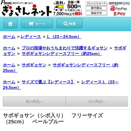
カート
検索
ホーム
＞
レディース
＞
Ｌ（23～24.5cm）
ホーム
＞
プロの現場やおうちまわりで活躍するギョサン
＞
サボギ
ョサン
＞
サボギョサンレディースフリー（約25cm）
ホーム
＞
サボギョサン
＞
サボギョサンレディースフリー（約
25cm）
ホーム
＞
サイズで選ぶ【レディース】
＞
レディースＬ（23～
24.5cm）
前の商品へ
次の商品へ
サボギョサン（シボ入り） フリーサイズ
（25cm） ペールブルー