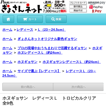
カート
検索
ホーム
＞
レディース
＞
Ｌ（23～24.5cm）
ホーム
＞
ぎょさんネットオリジナル新色ギョサン
ホーム
＞
プロの現場やおうちまわりで活躍するギョサン
＞
ホヌギ
ョサン
＞
ホヌレディースＬ（約24cm）
ホーム
＞
ホヌギョサン
＞
ホヌギョサンレディースＬ（約24cm）
ホーム
＞
サイズで選ぶ【レディース】
＞
レディースＬ（23～
24.5cm）
前の商品へ
次の商品へ
ホヌギョサン レディースＬ トロピカルクリア
全9色