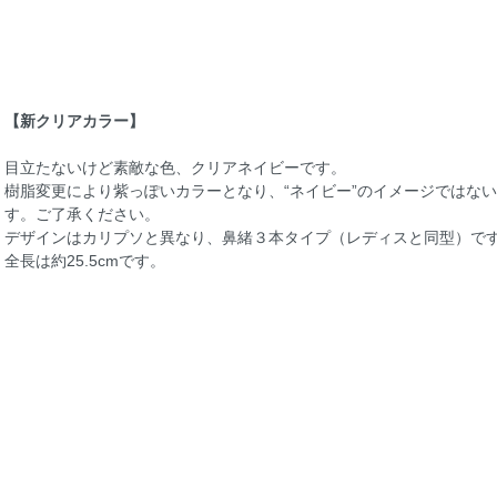
【新クリアカラー】
目立たないけど素敵な色、クリアネイビーです。
樹脂変更により紫っぽいカラーとなり、“ネイビー”のイメージではな
す。ご了承ください。
デザインはカリプソと異なり、鼻緒３本タイプ（レディスと同型）で
全長は約25.5cmです。