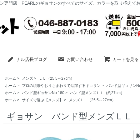
ン専門店 PEARLのギョサンのすべてのサイズ、カラーを取り揃えて
ナル店長ブログ
お問い合わせ
カートを見る
ホーム
>
メンズ
>
ＬＬ（25.5～27cm）
ホーム
>
プロの現場やおうちまわりで活躍するギョサン
>
バンド型ギョサンNo.
ホーム
>
バンド型ギョサンNo.180
>
ハンド型メンズＬＬ（約27cm）
ホーム
>
サイズで選ぶ【メンズ】
>
メンズＬＬ（25.5～27cm）
ギョサン バンド型メンズＬＬ