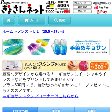
カート
検索
ホーム
＞
メンズ
＞
ＬＬ（25.5～27cm）
豊富なデザインから選べる！ ギョサンにイニシャルやイ
ラストなどをプリントしてみませんか？
プラス300円～で、自分だけのギョサンに！ プレゼントに
もオススメです。
→ギョサンスタンプコーナーはこちらから
おすすめ順
価格順
新着順